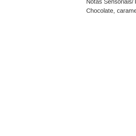
Notas Sensoriais/
Chocolate, caram
CONTATO
SO
Boa Esperança - MG
(35)99891-8684
contato@fenetrecafe.com.br